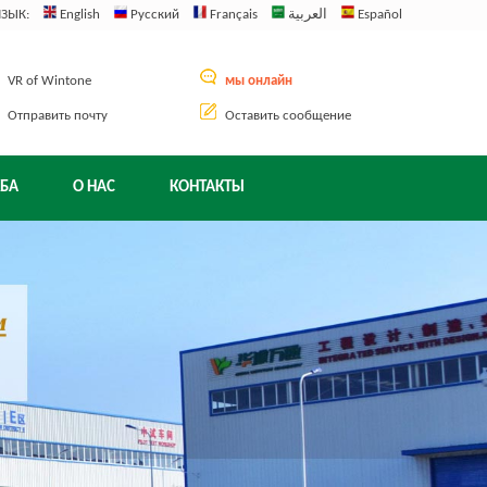
ЯЗЫК:
English
Русский
Français
العربية
Español
VR of Wintone
мы онлайн
Отправить почту
Оставить сообщение
БА
О НАС
КОНТАКТЫ