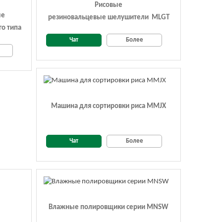
Рисовые
ые
резиновальцевые шелушители MLGT
го типа
Чат
Более
Машина для сортировки риса MMJX
Чат
Более
Влажные полировщики серии MNSW