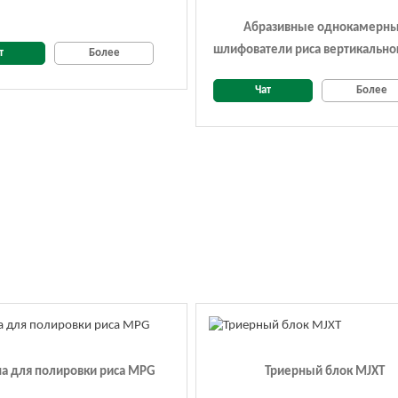
Абразивные однокамерн
шлифователи риса вертикально
т
Более
серии MNML
Чат
Более
а для полировки риса MPG
Триерный блок MJXT