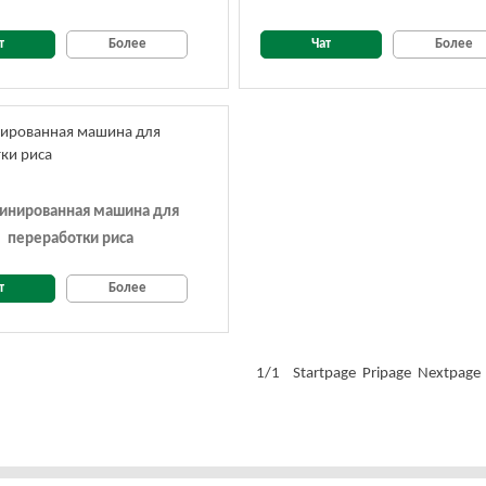
т
Более
Чат
Более
инированная машина для
переработки риса
т
Более
1/1 Startpage Pripage Nextpage 