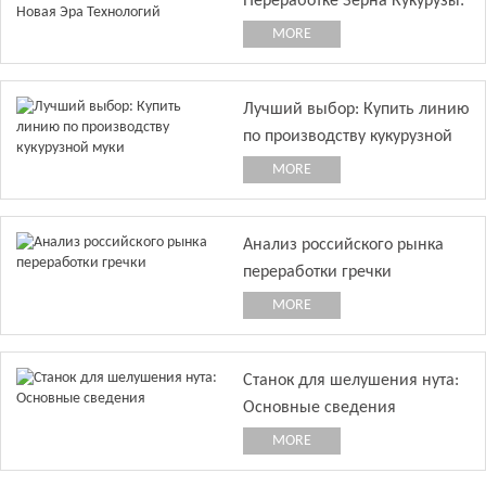
Переработке Зерна Кукурузы:
Новая Эра Технологий
MORE
Лучший выбор: Купить линию
по производству кукурузной
муки
MORE
Анализ российского рынка
переработки гречки
MORE
Станок для шелушения нута:
Основные сведения
MORE