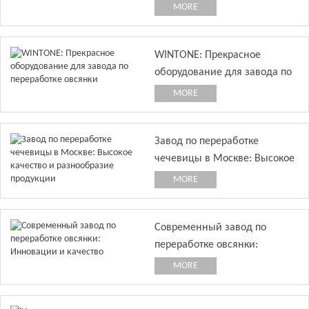
и эффективность
MORE
WINTONE: Прекрасное
оборудование для завода по
переработке овсянки
MORE
Завод по переработке
чечевицы в Москве: Высокое
качество и разнообразие
MORE
продукции
Современный завод по
переработке овсянки:
Инновации и качество
MORE