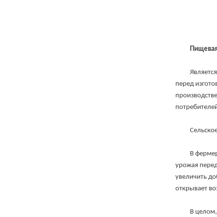
Пищева
Является не
перед изгото
производстве
потребителей
Сельское хо
В фермерски
урожая перед
увеличить до
открывает во
В целом, ста