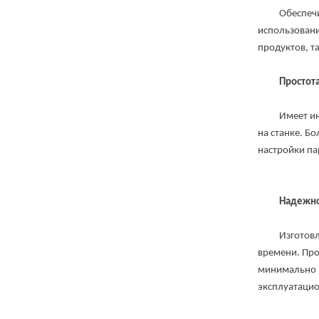
Обеспечивает
использовани
продуктов, та
Простота
Имеет интуи
на станке. Б
настройки па
Надежно
Изготовлен 
времени. Пр
минимально п
эксплуатаци