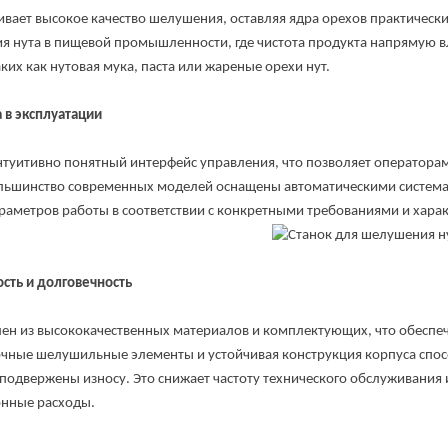
 высокое качество шелушения, оставляя ядра орехов практически 
я нута в пищевой промышленности, где чистота продукта напрямую вл
ких как нутовая мука, паста или жареные орехи нут.
 в эксплуатации
тивно понятный интерфейс управления, что позволяет операторам 
ольшинство современных моделей оснащены автоматическими система
раметров работы в соответствии с конкретными требованиями и хара
сть и долговечность
из высококачественных материалов и комплектующих, что обеспечив
очные шелушильные элементы и устойчивая конструкция корпуса спо
одвержены износу. Это снижает частоту технического обслуживания и
онные расходы.