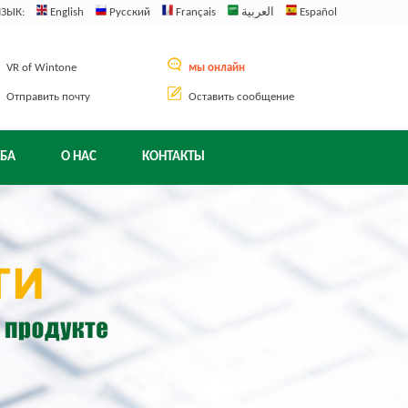
ЯЗЫК:
English
Русский
Français
العربية
Español
VR of Wintone
мы онлайн
Отправить почту
Оставить сообщение
БА
О НАС
КОНТАКТЫ