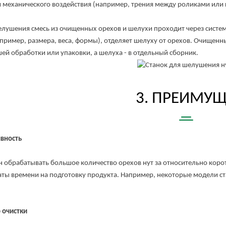
 механического воздействия (например, трения между роликами или щ
ния смесь из очищенных орехов и шелухи проходит через систему 
апример, размера, веса, формы), отделяет шелуху от орехов. Очищен
ей обработки или упаковки, а шелуха - в отдельный сборник.
3. ПРЕИМУЩЕ
вность
абатывать большое количество орехов нут за относительно коротк
аты времени на подготовку продукта. Например, некоторые модели с
 очистки