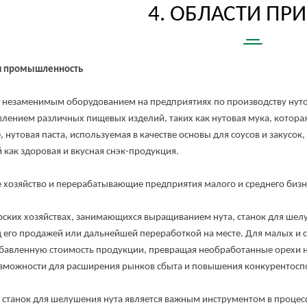
4. ОБЛАСТИ ПРИ
я промышленность
заменимым оборудованием на предприятиях по производству нутово
влением различных пищевых изделий, таких как нутовая мука, котор
, нутовая паста, используемая в качестве основы для соусов и закусок
 как здоровая и вкусная снэк-продукция.
зяйство и перерабатывающие предприятия малого и среднего бизн
х хозяйствах, занимающихся выращиванием нута, станок для шелу
 его продажей или дальнейшей переработкой на месте. Для малых и
бавленную стоимость продукции, превращая необработанные орехи н
зможности для расширения рынков сбыта и повышения конкурентосп
нок для шелушения нута является важным инструментом в процессе