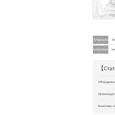
Предыдущий
За
Следующий
ка
【Стат
Оборудован
Преимущест
Комплекс п