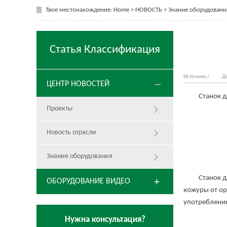
Твое местонахождение:
Home
>
НОВОСТЬ
>
Знание оборудовани
Статья Классификация
Источник:/
Да
ЦЕНТР НОВОСТЕЙ
Станок для 
Проекты
Новость отрасли
Знание оборудования
Станок для 
ОБОРУДОВАНИЕ ВИДЕО
кожуры от ор
употреблени
Нужна консультация?