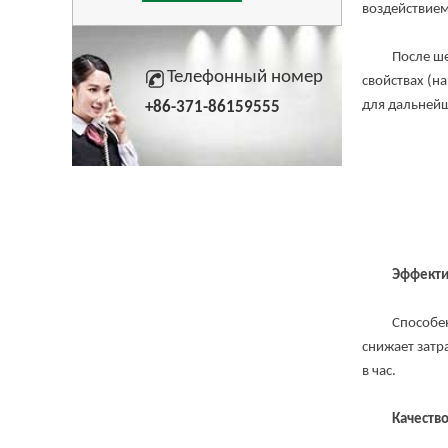
воздействием
После шелуше
Телефонный номер
свойствах (н
для дальнейш
+86-371-86159555
Эффекти
Способен обр
снижает затр
в час.
Качество