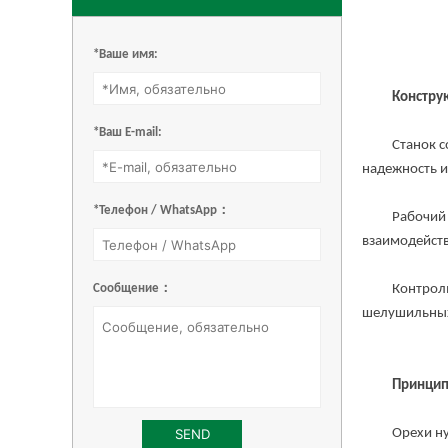
*Ваше имя:
Констру
*Ваш E-mail:
Станок сост
надежность и
*Телефон / WhatsApp：
Рабочий орг
взаимодейств
Сообщение：
Контрольные
шелушильных 
Принцип
Орехи нут п